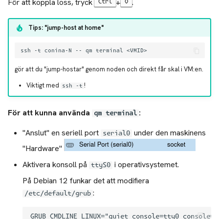
För att koppla loss, tryck
+
.
Ctrl
O
a
r
Tips: "jump-host at home"
s
ssh
-t
conina-N
--
qm
terminal
ö
gör att du "jump-hostar" genom noden och direkt får skal i VM:en.
k
Viktigt med
!
ssh -t
För att kunna använda
:
qm terminal
"Anslut" en seriell port
under den maskinens
serial0
"Hardware"
Aktivera konsoll på
i operativsystemet.
ttyS0
På Debian 12 funkar det att modifiera
:
/etc/default/grub
GRUB_CMDLINE_LINUX="quiet console=tty0 console=t